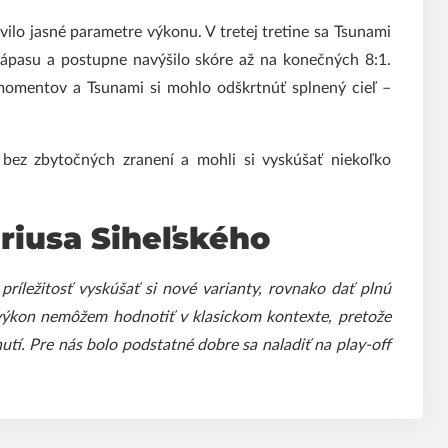
vilo jasné parametre výkonu. V tretej tretine sa Tsunami
u zápasu a postupne navýšilo skóre až na konečných 8:1.
momentov a Tsunami si mohlo odškrtnúť splnený cieľ –
i bez zbytočných zranení a mohli si vyskúšať niekoľko
riusa Siheľského
príležitosť vyskúšať si nové varianty, rovnako dať plnú
 výkon nemôžem hodnotiť v klasickom kontexte, pretože
utí. Pre nás bolo podstatné dobre sa naladiť na play-off