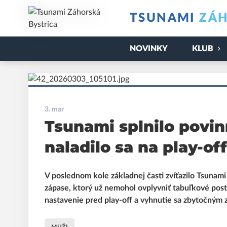
TSUNAMI
ZÁH
NOVINKY
KLUB
3. mar
Tsunami splnilo povin
naladilo sa na play-o
V poslednom kole základnej časti zvíťazilo Tsunami
zápase, ktorý už nemohol ovplyvniť tabuľkové post
nastavenie pred play-off a vyhnutie sa zbytočným 