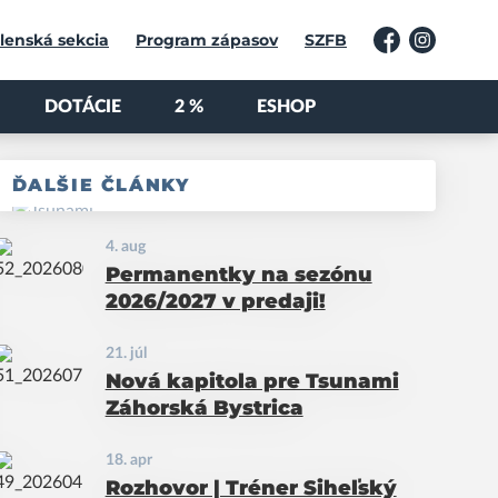
lenská sekcia
Program zápasov
SZFB
Facebook
Instagram
DOTÁCIE
2 %
ESHOP
ĎALŠIE ČLÁNKY
4. aug
Permanentky na sezónu
2026/2027 v predaji!
21. júl
Nová kapitola pre Tsunami
Záhorská Bystrica
18. apr
Rozhovor | Tréner Siheľský