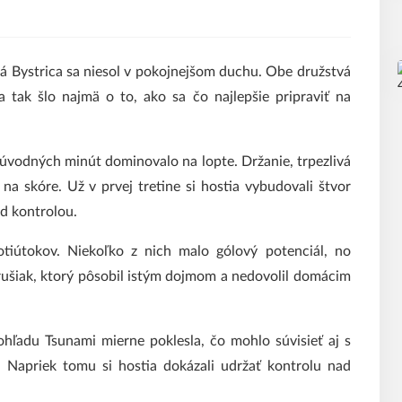
á Bystrica sa niesol v pokojnejšom duchu. Obe družstvá
 a tak šlo najmä o to, ako sa čo najlepšie pripraviť na
 úvodných minút dominovalo na lopte. Držanie, trpezlivá
 na skóre. Už v prvej tretine si hostia vybudovali štvor
od kontrolou.
otiútokov. Niekoľko z nich malo gólový potenciál, no
ušiak, ktorý pôsobil istým dojmom a nedovolil domácim
pohľadu Tsunami mierne poklesla, čo mohlo súvisieť aj s
Napriek tomu si hostia dokázali udržať kontrolu nad