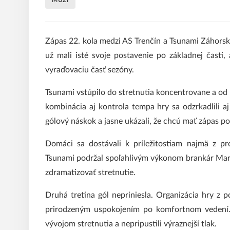
MUŽI
Zápas 22. kola medzi AS Trenčín a Tsunami Záhorsk
už mali isté svoje postavenie po základnej časti,
vyraďovaciu časť sezóny.
Tsunami vstúpilo do stretnutia koncentrovane a od
kombinácia aj kontrola tempa hry sa odzrkadlili aj
gólový náskok a jasne ukázali, že chcú mať zápas p
Domáci sa dostávali k príležitostiam najmä z pr
Tsunami podržal spoľahlivým výkonom brankár Mar
zdramatizovať stretnutie.
Druhá tretina gól nepriniesla. Organizácia hry z 
prirodzeným uspokojením po komfortnom vedení. 
vývojom stretnutia a nepripustili výraznejší tlak.