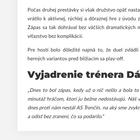
Počas druhej prestávky si však družstvo opäť nasta
vrátilo k aktívnej, rýchlej a dôraznej hre z úvod
Zápas sa tak dohrával bez väčších dramatických 
víťazstvo bez komplikácií.
Pre hostí bolo dôležité najmä to, že duel zvládl
herných variantov pred blížiacim sa play-off.
Vyjadrenie trénera Dá
„Dnes to bol zápas, kedy už o nič nešlo a bola to 
minutáž hráčom, ktorí ju bežne nedostávajú. Náš
dnes proti nám nestál AS Trenčín, na aký sme zvykn
a odísť bez zranení, čo sa podarilo.“