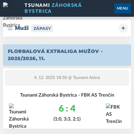
TSUNAMI
ZÁHORSKÁ
MENU
BYSTRICA
Muži
ZÁPASY
FLORBALOVÁ EXTRALIGA MUŽOV -
2025/2026, 11.
4. 12. 2025 18:50
@ Tsunami Aréna
Tsunami Záhorská Bystrica - FBK AS Trenčín
6 : 4
(1:0, 3:3, 2:1)