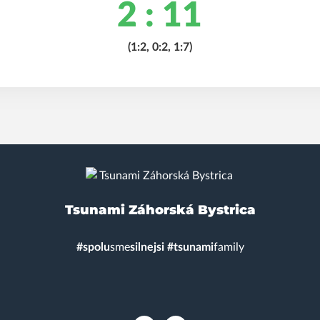
2 : 11
(1:2, 0:2, 1:7)
Tsunami Záhorská Bystrica
#spolu
sme
s
ilnejsi #
tsunami
family