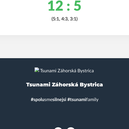
12 : 5
(5:1, 4:3, 3:1)
Tsunami Záhorská Bystrica
#spolu
sme
s
ilnejsi #
tsunami
family